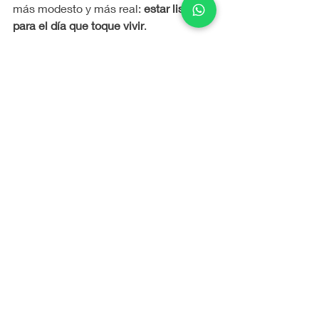
más modesto y más real: 
estar listo 
para el día que toque vivir
.
Y en un país como este, eso no es 
poca cosa, es realmente algo valioso, 
un compañero contigo siempre.
Entradas recientes
Ver todo