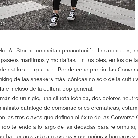
lor
All Star no necesitan presentación. Las conoces, las
 paseos marítimos y montañas. En tus pies, en los de fa
 de estilo sine qua non. Por derecho propio, las Convers
nking de las sneakers más icónicas no solo de la cultura
da e incluso de la cultura pop general.
más de un siglo, una silueta icónica, dos colores neutr
n infinito catálogo de combinaciones cromáticas, estam
n las tres claves que definen el éxito de las Converse C
 ido tejiendo a lo largo de las décadas para reformular, 
ue ha conquistado a mayores y pequeños y hombres y m