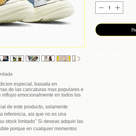
R
Tom y Jerry
Presentamos la ex
Tom y Jerry Edició
mitada
fans de los dibujo
dicion especial, basada en
limitada presenta 
nas de las caricaturas mas populares e
ue influyo emocionalmente en todos los
inspirados en el i
silueta clásica de
ial de este producto, solamente
estampados gráfico
a referencia, asi que no es una
imprescindibles pa
su stock limitado" Si deseas adquiri las
zapatillas. Dispon
osible porque en cualquier momentos
tallas, disfruta d