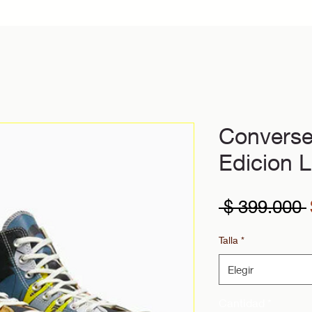
Converse
Edicion L
 $ 399.000 
Talla
*
Elegir
Cantidad
*