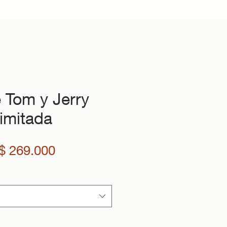
 Tom y Jerry
imitada
Precio
Precio
$ 269.000
de
oferta