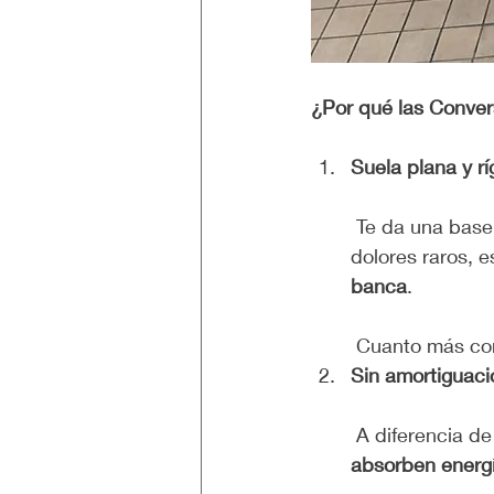
¿Por qué las Conver
Suela plana y rí
 Te da una base estable para levantar peso con total comodida sin sentir ángulos o 
dolores raros, 
banca
.
 Cuanto más con
Sin amortiguaci
 A diferencia d
absorben energ