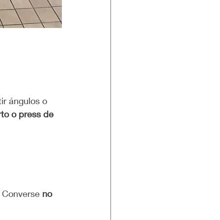
to o press de 
s Converse 
no 